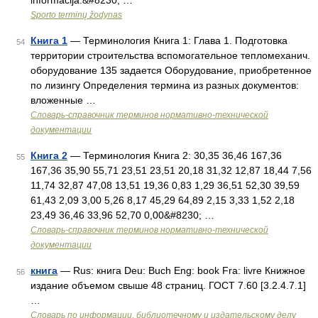
informacija.&#8230; …
Sporto terminų žodynas
Книга 1
— Терминология Книга 1: Глава 1. Подготовка
54
территории строительства вспомогательное тепломеханич.
оборудование 135 задается Оборудование, приобретенное
по лизингу Определения термина из разных документов:
вложенные …
Словарь-справочник терминов нормативно-технической
документации
Книга 2
— Терминология Книга 2: 30,35 36,46 167,36
55
167,36 35,90 55,71 23,51 23,51 20,18 31,32 12,87 18,44 7,56
11,74 32,87 47,08 13,51 19,36 0,83 1,29 36,51 52,30 39,59
61,43 2,09 3,00 5,26 8,17 45,29 64,89 2,15 3,33 1,52 2,18
23,49 36,46 33,96 52,70 0,00&#8230; …
Словарь-справочник терминов нормативно-технической
документации
книга
— Rus: книга Deu: Buch Eng: book Fra: livre Книжное
56
издание объемом свыше 48 страниц. ГОСТ 7.60 [3.2.4.7.1]
…
Словарь по информации, библиотечному и издательскому делу