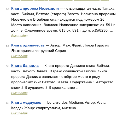
Книга пророка Иезекииля
— четырнадцатая часть Танаха,
57
часть Библии, Ветхого (старого) Завета. Написана пророком
Иезекиилем В Библии она находится под номером 26.
Место написания: Вавилон Написание завершено: ок. 591 г.
до н. э. Охваченное время: 613 ок. 591 г. до н. э.&#8230; …
Википедия
Книга одиночеств
— Автор: Макс Фрай, Линор Горалик
58
Язык оригинала: русский Серия …
Википедия
Книга Даниила
— Книга пророка Даниила книга Библии,
59
часть Ветхого Завета. В греко славянской Библии Книга
пророка Даниила занимает четвёртое место в ряду
пророческих книг Ветхого Завета. Содержание 1 Авторство
книги 2 В иудаизме 3 В христианстве …
Википедия
Книга медиумов
— Le Livre des Médiums Автор: Аллан
60
Кардек Жанр: спиритуализм, мистика …
Википедия