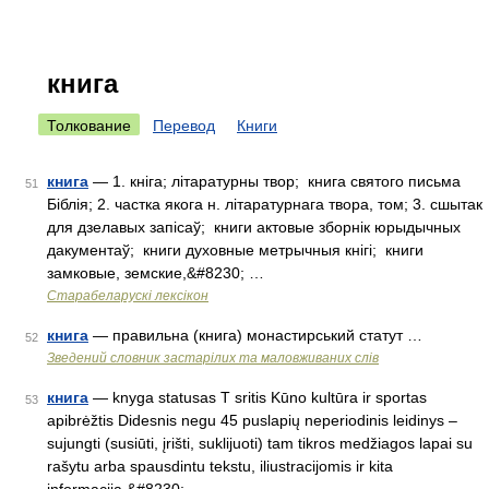
книга
Толкование
Перевод
Книги
книга
— 1. кніга; літаратурны твор;  книга святого письма
51
Біблія; 2. частка якога н. літаратурнага твора, том; 3. сшытак
для дзелавых запісаў;  книги актовые зборнік юрыдычных
дакументаў;  книги духовные метрычныя кнігі;  книги
замковые, земские,&#8230; …
Старабеларускі лексікон
книга
— правильна (книга) монастирський статут …
52
Зведений словник застарілих та маловживаних слів
книга
— knyga statusas T sritis Kūno kultūra ir sportas
53
apibrėžtis Didesnis negu 45 puslapių neperiodinis leidinys –
sujungti (susiūti, įrišti, suklijuoti) tam tikros medžiagos lapai su
rašytu arba spausdintu tekstu, iliustracijomis ir kita